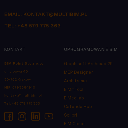
EMAIL:
KONTAKT@MULTIBIM.PL
TEL:
+48 579 775 363
KONTAKT
OPROGRAMOWANIE BIM
BIM Point Sp. z o.o.
Graphisoft Archicad 29
ul. Lipowa 4D
MEP Designer
30-702 Kraków
Archiframe
NIP: 6793084910
BIMmTool
kontakt@multibim.pl
BIMcollab
Tel:
+48 579 775 363
Catenda Hub
Solibri
BIM Cloud