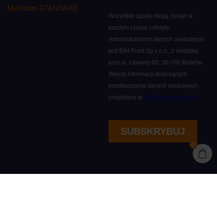
Multibim STANDARD
0
Partnerzy