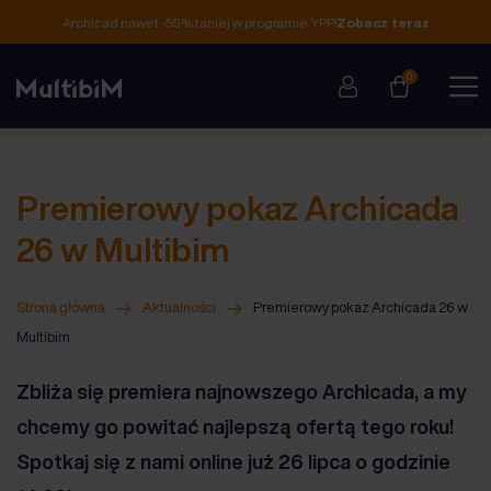
Archicad nawet -50% taniej w programie YPP!
Zobacz teraz
0
Premierowy pokaz Archicada
26 w Multibim
Strona główna
Aktualności
Premierowy pokaz Archicada 26 w
Multibim
Zbliża się premiera najnowszego Archicada, a my
chcemy go powitać najlepszą ofertą tego roku!
Spotkaj się z nami online już 26 lipca o godzinie