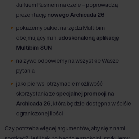
Jurkiem Rusinem na czele – poprowadzą
prezentację
nowego Archicada 26
pokażemy pakiet narzędzi Multibim
obejmujący m.in.
udoskonaloną aplikację
Multibim SUN
na żywo odpowiemy na wszystkie Wasze
pytania
jako pierwsi otrzymacie możliwość
skorzystania ze
specjalnej promocji na
Archicada 26
, która będzie dostępna w ściśle
ograniczonej ilości
Czy potrzeba więcej argumentów, aby się z nami
spotkać? Jeśli tak, to bądźcie spokojni, szykujemy