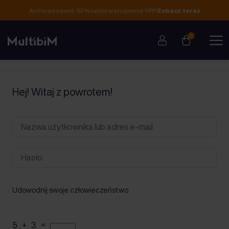
Archicad nawet -50% taniej w programie YPP!
Zobacz teraz
0
Hej! Witaj z powrotem!
Udowodnij swoje człowieczeństwo
5 + 3 =