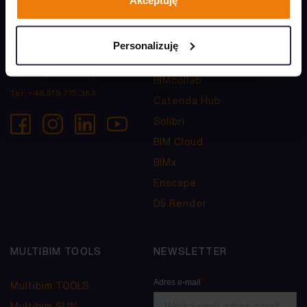
Akceptuję
ul. Lipowa 4D
MEP Designer
30-702 Kraków
Archiframe
Personalizuję
NIP: 6793084910
BIMmTool
kontakt@multibim.pl
BIMcollab
Tel:
+48 579 775 363
Catenda Hub
Solibri
BIM Cloud
BIMx
Enscape
D5 Render
MULTIBIM TOOLS
NEWSLETTER
Multibim TOOLS
Multibim SUN