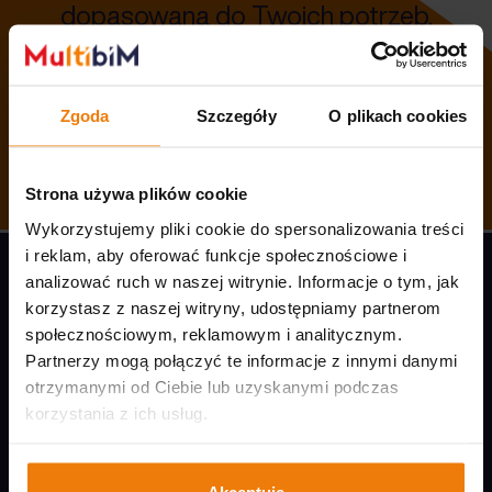
dopasowaną do Twoich potrzeb.
Zgoda
Szczegóły
O plikach cookies
SKONTAKTUJ SIĘ
Strona używa plików cookie
Wykorzystujemy pliki cookie do spersonalizowania treści
i reklam, aby oferować funkcje społecznościowe i
analizować ruch w naszej witrynie. Informacje o tym, jak
EMAIL:
KONTAKT@MULTIBIM.PL
korzystasz z naszej witryny, udostępniamy partnerom
społecznościowym, reklamowym i analitycznym.
TEL:
+48 579 775 363
Partnerzy mogą połączyć te informacje z innymi danymi
otrzymanymi od Ciebie lub uzyskanymi podczas
korzystania z ich usług.
KONTAKT
OPROGRAMOWANIE BIM
BIM Point Sp. z o.o.
Graphisoft Archicad 29